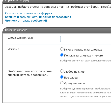
Справка по форуму
Здесь вы найдёте ответы на вопросы о том, как работает этот форум. Пер
Основное использование форума
Кабинет и возможности профиля пользователя
Чтение и отправка сообщений
Поиск по справке
Слова для поиска:
Искать в:
Искать только в заголовках
Поиск в заголовках и тексте
Выберите этот пункт, если вы желаете искать
Отображать только те элементы
Любое из слов
справки, которые содержат...
Все слова
Фразу целиком
Выберите один из вариантов, чтобы указат
слов" выведет максимально возможное коли
только то, что полностью соответствует ваш