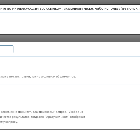
ейдите по интересующим вас ссылкам, указанным ниже, либо используйте поиск,
 как в тексте справки, так и заголовках её элементов.
ь, как именно понимать ваш поисковый запрос. "Любое из
чество результатов, тогда как "Фразу целиком" отобразит
ему запросу.