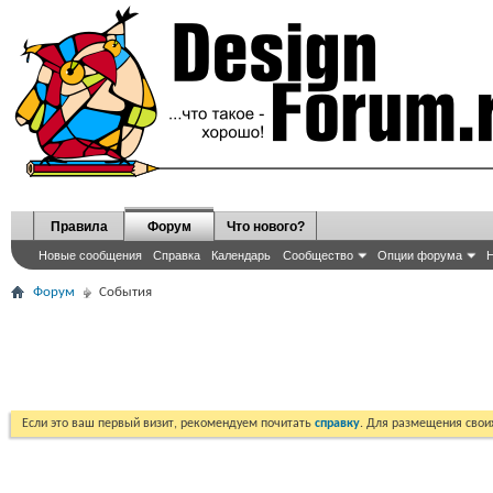
Правила
Форум
Что нового?
Новые сообщения
Справка
Календарь
Сообщество
Опции форума
Н
Форум
События
Если это ваш первый визит, рекомендуем почитать
справку
. Для размещения сво