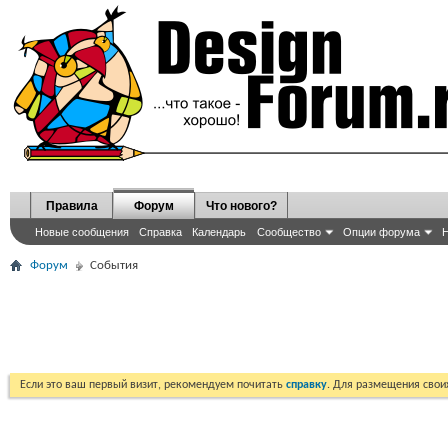
Правила
Форум
Что нового?
Новые сообщения
Справка
Календарь
Сообщество
Опции форума
Н
Форум
События
Если это ваш первый визит, рекомендуем почитать
справку
. Для размещения сво