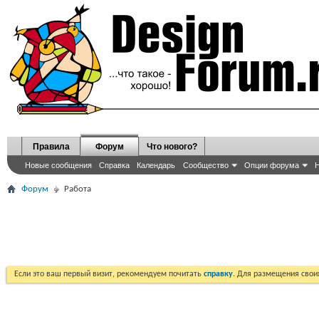
Правила
Форум
Что нового?
Новые сообщения
Справка
Календарь
Сообщество
Опции форума
Н
Форум
Работа
Если это ваш первый визит, рекомендуем почитать
справку
. Для размещения сво