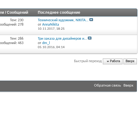
ем / Сообщений
Последнее сообщение
Тем: 230
Технический художник, NIKITA...
ообщений: 278
от
AnnaNikita
10.11.2017,
18:25
Тем: 286
Три заказа для дизайнеров и...
ообщений: 463
от
dm_l
05.10.2016,
04:14
Быстрый переход
Работа
Вверх
Обратная связь
Вверх