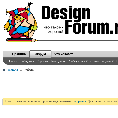
Правила
Форум
Что нового?
Новые сообщения
Справка
Календарь
Сообщество
Опции форума
Н
Форум
Работа
Если это ваш первый визит, рекомендуем почитать
справку
. Для размещения сво