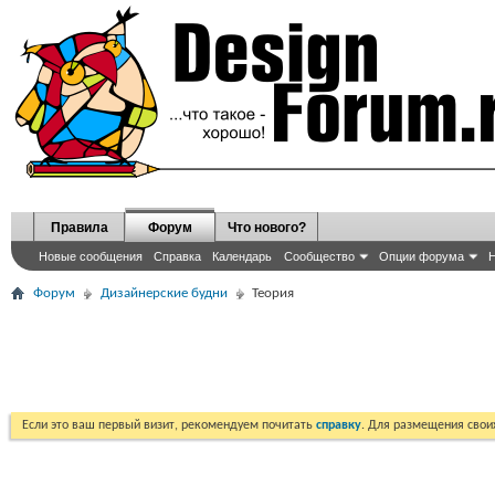
Правила
Форум
Что нового?
Новые сообщения
Справка
Календарь
Сообщество
Опции форума
Н
Форум
Дизайнерские будни
Теория
Если это ваш первый визит, рекомендуем почитать
справку
. Для размещения сво