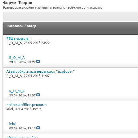
Форум:
Теория
Разговоры о дизайне, маркетинге, рекламе и всём, что с этим связано.
Заголовок
/
Автор
7БЦ переплёт
R_O_M_A
, 23.05.2016 23:22
R_O_M_A
23.05.2016,
23:22
Ai вырубка ,параметры слоя "трафарет"
R_O_M_A
, 29.04.2016 11:07
R_O_M_A
29.04.2016,
11:07
online и offline реклама
kriol
, 09.04.2016 19:19
kriol
09.04.2016,
19:19
обучение дизайну