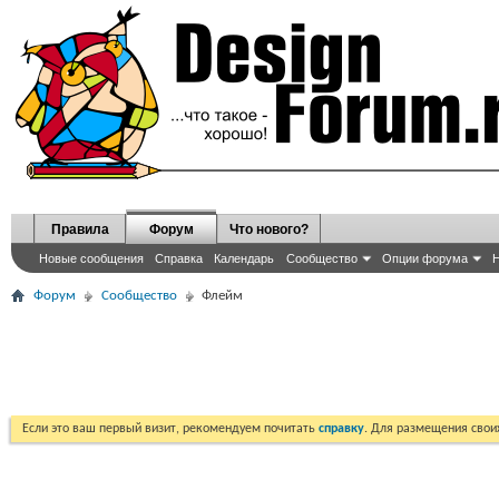
Правила
Форум
Что нового?
Новые сообщения
Справка
Календарь
Сообщество
Опции форума
Н
Форум
Сообщество
Флейм
Если это ваш первый визит, рекомендуем почитать
справку
. Для размещения сво