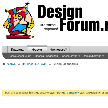
Правила
Форум
Что нового?
Новые сообщения
Справка
Календарь
Сообщество
Опции форума
Н
Форум
Прикладные науки
Векторная графика
Если это ваш первый визит, рекомендуем почитать
справку
. Для размещения сво