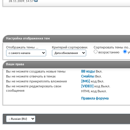
28.11.2009,
14:57
Настройка отображения тем
Отображать темы ...
Критерий сортировки:
Сортировать темы по..
возрастанию
у
Ваши права
Вы
не можете
создавать новые темы
BB коды
Вкл.
Вы
не можете
отвечать в темах
Смайлы
Вкл.
Вы
не можете
прикреплять вложения
[IMG]
код
Вкл.
Вы
не можете
редактировать свои
[VIDEO]
код
Выкл.
сообщения
HTML код
Выкл.
Правила форума