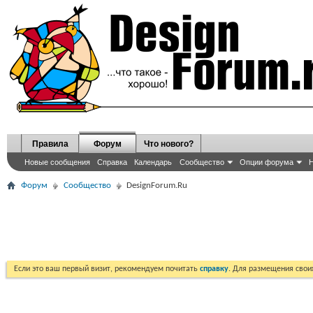
Правила
Форум
Что нового?
Новые сообщения
Справка
Календарь
Сообщество
Опции форума
Н
Форум
Сообщество
DesignForum.Ru
Если это ваш первый визит, рекомендуем почитать
справку
. Для размещения сво