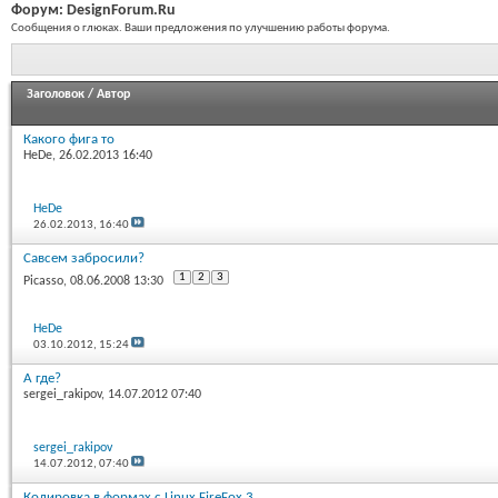
Форум:
DesignForum.Ru
Сообщения о глюках. Ваши предложения по улучшению работы форума.
Заголовок
/
Автор
Какого фига то
HeDe
, 26.02.2013 16:40
HeDe
26.02.2013,
16:40
Савсем забросили?
1
2
3
Picasso
, 08.06.2008 13:30
HeDe
03.10.2012,
15:24
А где?
sergei_rakipov
, 14.07.2012 07:40
sergei_rakipov
14.07.2012,
07:40
Кодировка в формах с Linux FireFox 3