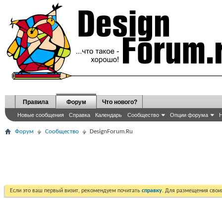
Правила
Форум
Что нового?
Новые сообщения
Справка
Календарь
Сообщество
Опции форума
Н
Форум
Сообщество
DesignForum.Ru
Если это ваш первый визит, рекомендуем почитать
справку
. Для размещения сво