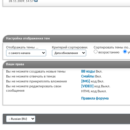
28.11.2009,
14:57
Настройка отображения тем
Отображать темы ...
Критерий сортировки:
Сортировать темы по..
возрастанию
у
Ваши права
Вы
не можете
создавать новые темы
BB коды
Вкл.
Вы
не можете
отвечать в темах
Смайлы
Вкл.
Вы
не можете
прикреплять вложения
[IMG]
код
Вкл.
Вы
не можете
редактировать свои
[VIDEO]
код
Выкл.
сообщения
HTML код
Выкл.
Правила форума