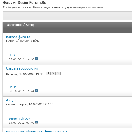
Форум:
DesignForum.Ru
Сообщения о глюках. Ваши предложения по улучшению работы форума.
Заголовок
/
Автор
Какого фига то
HeDe
, 26.02.2013 16:40
HeDe
26.02.2013,
16:40
Савсем забросили?
1
2
3
Picasso
, 08.06.2008 13:30
HeDe
03.10.2012,
15:24
А где?
sergei_rakipov
, 14.07.2012 07:40
sergei_rakipov
14.07.2012,
07:40
Кодировка в формах с Linux FireFox 3