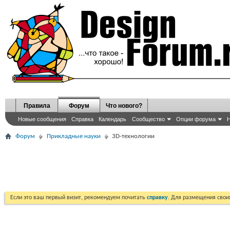
Правила
Форум
Что нового?
Новые сообщения
Справка
Календарь
Сообщество
Опции форума
Н
Форум
Прикладные науки
3D-технологии
Если это ваш первый визит, рекомендуем почитать
справку
. Для размещения сво