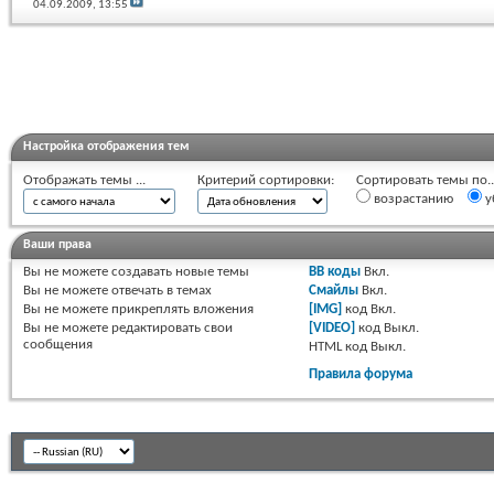
04.09.2009,
13:55
Настройка отображения тем
Отображать темы ...
Критерий сортировки:
Сортировать темы по..
возрастанию
у
Ваши права
Вы
не можете
создавать новые темы
BB коды
Вкл.
Вы
не можете
отвечать в темах
Смайлы
Вкл.
Вы
не можете
прикреплять вложения
[IMG]
код
Вкл.
Вы
не можете
редактировать свои
[VIDEO]
код
Выкл.
сообщения
HTML код
Выкл.
Правила форума