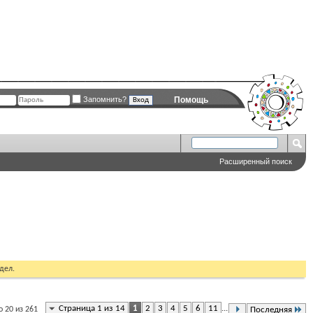
Запомнить?
Помощь
Расширенный поиск
дел.
Страница 1 из 14
1
2
3
4
5
6
11
...
 20 из 261
Последняя