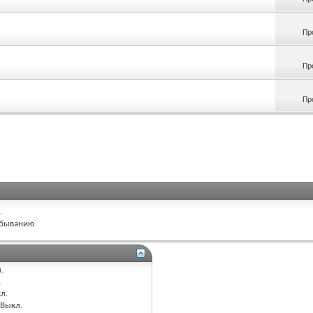
Пр
Пр
Пр
.
быванию
.
.
л.
Выкл.