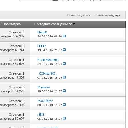
Опции раздела
Поиск по разделу
/
Просмотров
Последнее сообщение от
Ответов:
0
ElenaK
смотров: 102,289
24.04.2016,
09:20
Ответов:
0
CDDLY
осмотров: 45,741
13.04.2016,
22:07
Ответов:
1
Иван Булгаков
осмотров: 59,695
24.02.2016,
19:04
Ответов:
1
_CONstaNCE_
осмотров: 49,309
07.08.2015,
15:06
Ответов:
0
Maximus
осмотров: 54,225
18.08.2014,
22:57
Ответов:
0
MacAlister
осмотров: 62,404
08.05.2013,
11:09
Ответов:
1
niklit
осмотров: 50,697
05.06.2012,
18:56