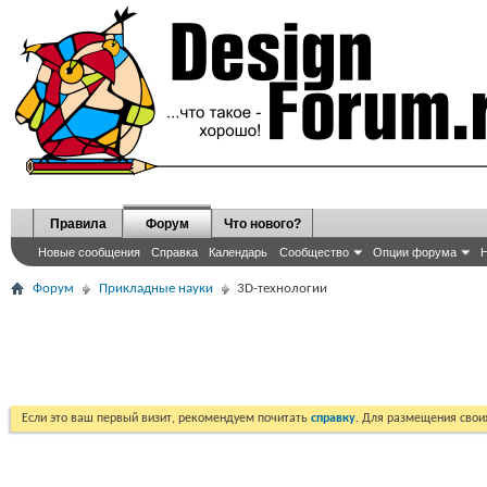
Правила
Форум
Что нового?
Новые сообщения
Справка
Календарь
Сообщество
Опции форума
Н
Форум
Прикладные науки
3D-технологии
Если это ваш первый визит, рекомендуем почитать
справку
. Для размещения сво