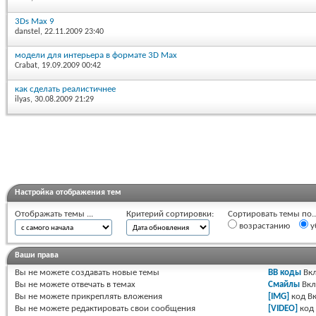
3Ds Max 9
danstel
, 22.11.2009 23:40
модели для интерьера в формате 3D Max
Crabat
, 19.09.2009 00:42
как сделать реалистичнее
ilyas
, 30.08.2009 21:29
Настройка отображения тем
Отображать темы ...
Критерий сортировки:
Сортировать темы по..
возрастанию
у
Ваши права
Вы
не можете
создавать новые темы
BB коды
Вкл
Вы
не можете
отвечать в темах
Смайлы
Вкл
Вы
не можете
прикреплять вложения
[IMG]
код
Вк
Вы
не можете
редактировать свои сообщения
[VIDEO]
код