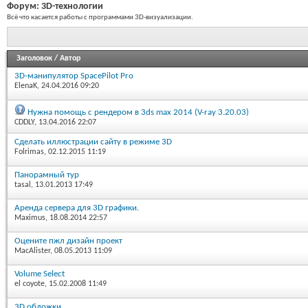
Форум:
3D-технологии
Всё что касается работы с программами 3D-визуализации.
Заголовок
/
Автор
3D-манипулятор SpacePilot Pro
ElenaK
, 24.04.2016 09:20
Нужна помощь с рендером в 3ds max 2014 (V-ray 3.20.03)
CDDLY
, 13.04.2016 22:07
Сделать иллюстрации сайту в режиме 3D
Folrimas
, 02.12.2015 11:19
Панорамный тур
tasal
, 13.01.2013 17:49
Аренда сервера для 3D графики.
Maximus
, 18.08.2014 22:57
Оцените пжл дизайн проект
MacAlister
, 08.05.2013 11:09
Volume Select
el coyote
, 15.02.2008 11:49
3D обложки