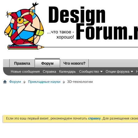
Правила
Форум
Что нового?
Новые сообщения
Справка
Календарь
Сообщество
Опции форума
Н
Форум
Прикладные науки
3D-технологии
Если это ваш первый визит, рекомендуем почитать
справку
. Для размещения сво