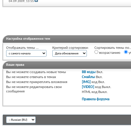
04.09.2009,
13:55
Настройка отображения тем
Отображать темы ...
Критерий сортировки:
Сортировать темы по..
возрастанию
у
Ваши права
Вы
не можете
создавать новые темы
BB коды
Вкл.
Вы
не можете
отвечать в темах
Смайлы
Вкл.
Вы
не можете
прикреплять вложения
[IMG]
код
Вкл.
Вы
не можете
редактировать свои
[VIDEO]
код
Выкл.
сообщения
HTML код
Выкл.
Правила форума