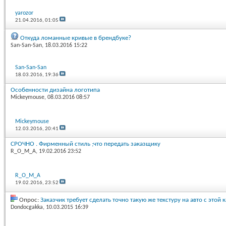
yarozor
21.04.2016,
01:05
Откуда ломанные кривые в брендбуке?
San-San-San
, 18.03.2016 15:22
San-San-San
18.03.2016,
19:36
Особенности дизайна логотипа
Mickeymouse
, 08.03.2016 08:57
Mickeymouse
12.03.2016,
20:41
СРОЧНО . Фирменный стиль ;что передать заказщику
R_O_M_A
, 19.02.2016 23:52
R_O_M_A
19.02.2016,
23:52
Опрос:
Заказчик требует сделать точно такую же текстуру на авто с этой 
Dondocgakka
, 10.03.2015 16:39