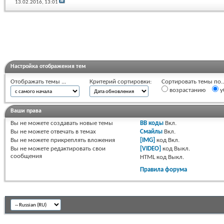
13.02.2016,
13:01
Настройка отображения тем
Отображать темы ...
Критерий сортировки:
Сортировать темы по..
возрастанию
у
Ваши права
Вы
не можете
создавать новые темы
BB коды
Вкл.
Вы
не можете
отвечать в темах
Смайлы
Вкл.
Вы
не можете
прикреплять вложения
[IMG]
код
Вкл.
Вы
не можете
редактировать свои
[VIDEO]
код
Выкл.
сообщения
HTML код
Выкл.
Правила форума