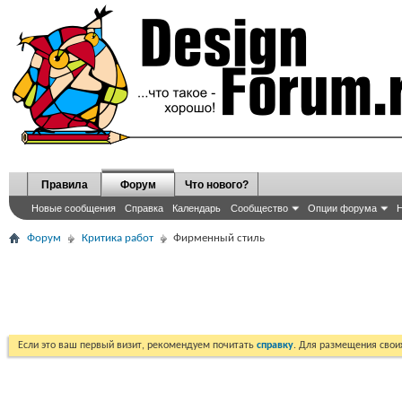
Правила
Форум
Что нового?
Новые сообщения
Справка
Календарь
Сообщество
Опции форума
Н
Форум
Критика работ
Фирменный стиль
Если это ваш первый визит, рекомендуем почитать
справку
. Для размещения сво