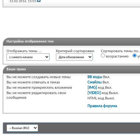
13.02.2016,
13:01
Настройка отображения тем
Отображать темы ...
Критерий сортировки:
Сортировать темы по..
возрастанию
у
Ваши права
Вы
не можете
создавать новые темы
BB коды
Вкл.
Вы
не можете
отвечать в темах
Смайлы
Вкл.
Вы
не можете
прикреплять вложения
[IMG]
код
Вкл.
Вы
не можете
редактировать свои
[VIDEO]
код
Выкл.
сообщения
HTML код
Выкл.
Правила форума