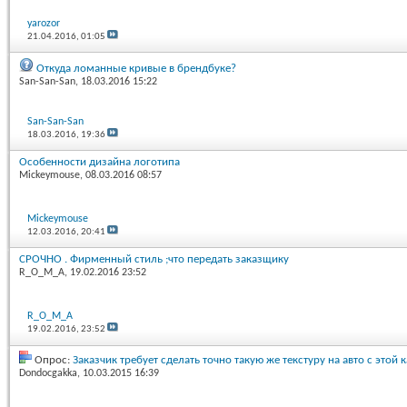
yarozor
21.04.2016,
01:05
Откуда ломанные кривые в брендбуке?
San-San-San
, 18.03.2016 15:22
San-San-San
18.03.2016,
19:36
Особенности дизайна логотипа
Mickeymouse
, 08.03.2016 08:57
Mickeymouse
12.03.2016,
20:41
СРОЧНО . Фирменный стиль ;что передать заказщику
R_O_M_A
, 19.02.2016 23:52
R_O_M_A
19.02.2016,
23:52
Опрос:
Заказчик требует сделать точно такую же текстуру на авто с этой 
Dondocgakka
, 10.03.2015 16:39