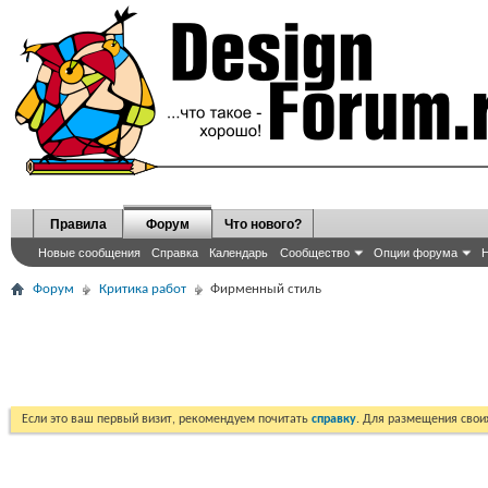
Правила
Форум
Что нового?
Новые сообщения
Справка
Календарь
Сообщество
Опции форума
Н
Форум
Критика работ
Фирменный стиль
Если это ваш первый визит, рекомендуем почитать
справку
. Для размещения сво