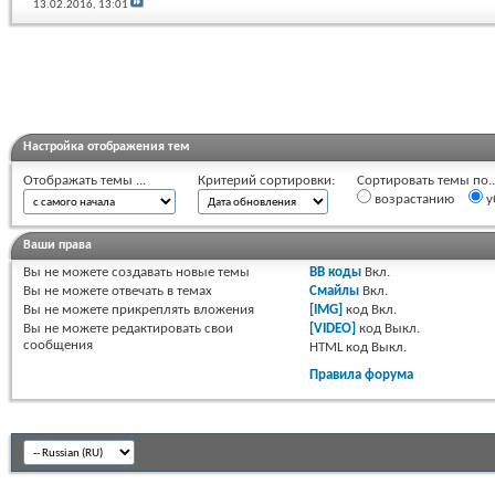
13.02.2016,
13:01
Настройка отображения тем
Отображать темы ...
Критерий сортировки:
Сортировать темы по..
возрастанию
у
Ваши права
Вы
не можете
создавать новые темы
BB коды
Вкл.
Вы
не можете
отвечать в темах
Смайлы
Вкл.
Вы
не можете
прикреплять вложения
[IMG]
код
Вкл.
Вы
не можете
редактировать свои
[VIDEO]
код
Выкл.
сообщения
HTML код
Выкл.
Правила форума