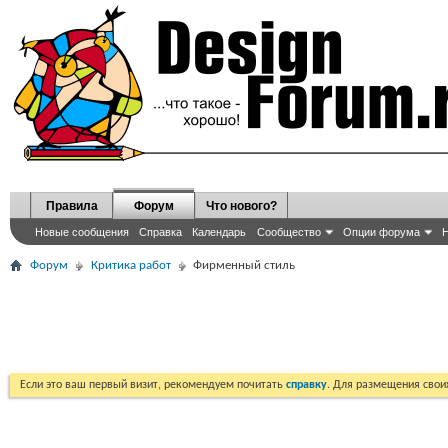
Правила
Форум
Что нового?
Новые сообщения
Справка
Календарь
Сообщество
Опции форума
Н
Форум
Критика работ
Фирменный стиль
Если это ваш первый визит, рекомендуем почитать
справку
. Для размещения сво