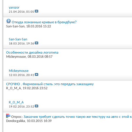
yarozor
21.04.2016,
01:05
Откуда ломанные кривые в брендбуке?
San-San-San
, 18.03.2016 15:22
San-San-San
18.03.2016,
19:36
Особенности дизайна логотипа
Mickeymouse
, 08.03.2016 08:57
Mickeymouse
12.03.2016,
20:41
СРОЧНО . Фирменный стиль ;что передать заказщику
R_O_M_A
, 19.02.2016 23:52
R_O_M_A
19.02.2016,
23:52
Опрос:
Заказчик требует сделать точно такую же текстуру на авто с этой 
Dondocgakka
, 10.03.2015 16:39