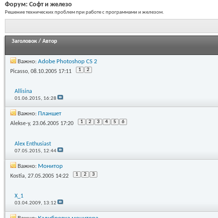
Форум:
Софт и железо
Решение технических проблем при работе с программами и железом.
Заголовок
/
Автор
Важно:
Adobe Photoshop CS 2
1
2
Picasso
, 08.10.2005 17:11
Allisina
01.06.2015,
16:28
Важно:
Планшет
1
2
3
4
5
6
Alekse-y
, 23.06.2005 17:20
Alex Enthusiast
07.05.2015,
12:44
Важно:
Монитор
1
2
3
Kostia
, 27.05.2005 14:22
X_1
03.04.2009,
13:12