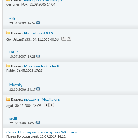
Важно:
Калибровка монитора
designer_FOX
, 11.09.2005 14:04
vizir
23.01.2009,
16:57
Важно:
Photoshop 8.0 CS
1
2
Go_Urban&#33;
, 24.11.2003 00:38
Faillin
10.07.2007,
19:29
Важно:
Macromedia Studio 8
Fabio
, 08.08.2005 17:23
krivetsky
22.10.2006,
23:17
Важно:
продукты Mozilla.org
1
2
agat
, 30.12.2004 18:09
prolll
29.09.2006,
16:50
Canva. Не получается загрузить SVG-файл
Павел Богославский
, 15.09.2017 14:22