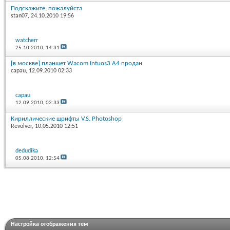
Подскажите, пожалуйста
stan07
, 24.10.2010 19:56
watcherr
25.10.2010,
14:31
[в москве] планшет Wacom Intuos3 A4 продан
capau
, 12.09.2010 02:33
capau
12.09.2010,
02:33
Кириллические шрифты V.S. Photoshop
Revolver
, 10.05.2010 12:51
dedudika
05.08.2010,
12:54
Настройка отображения тем