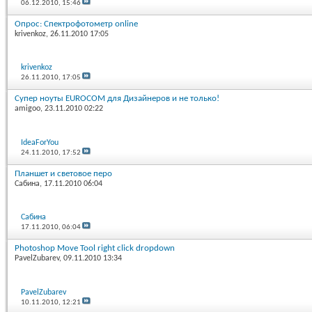
06.12.2010,
15:46
Опрос: Спектрофотометр online
krivenkoz
, 26.11.2010 17:05
krivenkoz
26.11.2010,
17:05
Супер ноуты EUROCOM для Дизайнеров и не только!
amigoo
, 23.11.2010 02:22
IdeaForYou
24.11.2010,
17:52
Планшет и световое перо
Сабина
, 17.11.2010 06:04
Сабина
17.11.2010,
06:04
Photoshop Move Tool right click dropdown
PavelZubarev
, 09.11.2010 13:34
PavelZubarev
10.11.2010,
12:21