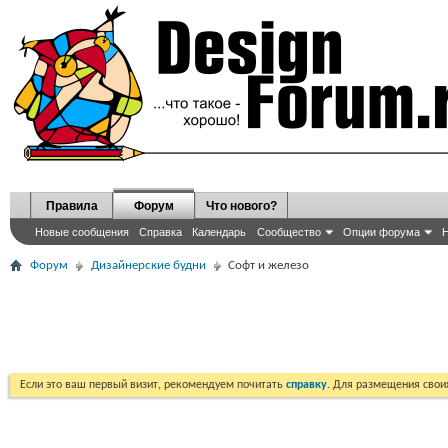
Правила
Форум
Что нового?
Новые сообщения
Справка
Календарь
Сообщество
Опции форума
Н
Форум
Дизайнерские будни
Софт и железо
Если это ваш первый визит, рекомендуем почитать
справку
. Для размещения сво