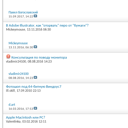
Павел Богославский
15.09.2017,
14:22
В Adobe Illustrator, как "оторвать" перо от "бумаги"?
Mickeymouse
, 13.11.2016 06:30
Mickeymouse
13.11.2016,
06:30
Консультация по поводу монитора
vladimir24100
, 08.08.2016 14:23
vladimir24100
08.08.2016,
14:23
Фотошоп под 64-битную Виндоус7
ill.skill
, 17.09.2010 22:13
d.art
16.03.2016,
17:53
Apple Macintosh или PC?
Valentinka
, 03.02.2016 12:11