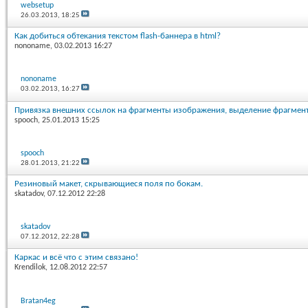
websetup
26.03.2013,
18:25
Как добиться обтекания текстом flash-баннера в html?
nononame
, 03.02.2013 16:27
nononame
03.02.2013,
16:27
Привязка внешних ссылок на фрагменты изображения, выделение фрагмен
spooch
, 25.01.2013 15:25
spooch
28.01.2013,
21:22
Резиновый макет, скрывающиеся поля по бокам.
skatadov
, 07.12.2012 22:28
skatadov
07.12.2012,
22:28
Каркас и всё что с этим связано!
Krendilok
, 12.08.2012 22:57
Bratan4eg