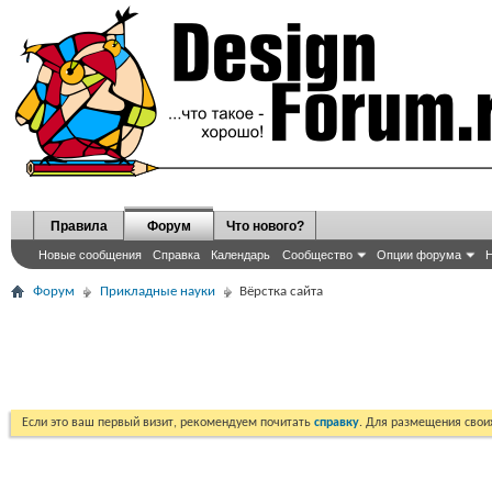
Правила
Форум
Что нового?
Новые сообщения
Справка
Календарь
Сообщество
Опции форума
Н
Форум
Прикладные науки
Вёрстка сайта
Если это ваш первый визит, рекомендуем почитать
справку
. Для размещения сво