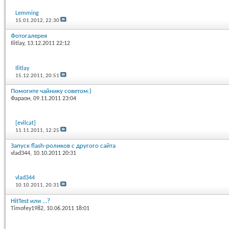
Lemming
15.01.2012,
22:30
Фотогалерея
Ilitlay
, 13.12.2011 22:12
Ilitlay
15.12.2011,
20:51
Помогите чайнику советом:)
Фараон
, 09.11.2011 23:04
[evilcat]
11.11.2011,
12:25
Запуск flash-роликов с другого сайта
vlad344
, 10.10.2011 20:31
vlad344
10.10.2011,
20:31
HitTest или ...?
Timofey1982
, 10.06.2011 18:01