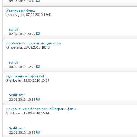
09.01.2011,
16:45
Резиновый флеш
fishdesigner
, 07.02.2010 12:41
rusich
02.09.2010,
23:22
проблемки с роликом для игры
Gingerella
, 28.03.2010 18:48
rusich
30.03.2010,
12:28
где прописать фон swf
Syslik-zver
, 22.03.2010 10:59
Syslik-zver
22.03.2010,
10:59
Сохранение в более ранней версии флэш
Syslik-zver
, 17.03.2010 16:44
Syslik-zver
22.03.2010,
10:53