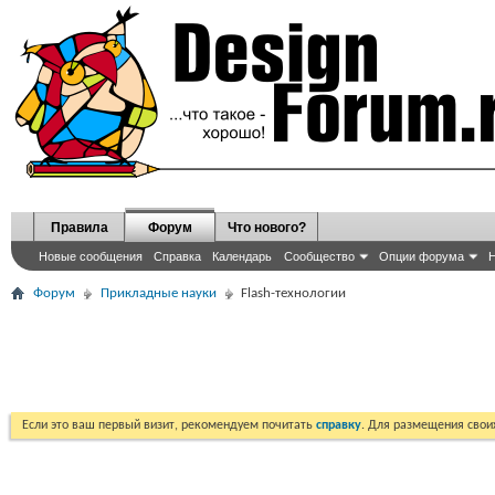
Правила
Форум
Что нового?
Новые сообщения
Справка
Календарь
Сообщество
Опции форума
Н
Форум
Прикладные науки
Flash-технологии
Если это ваш первый визит, рекомендуем почитать
справку
. Для размещения сво