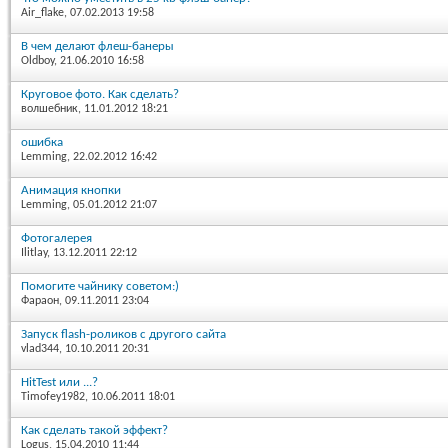
Air_flake
, 07.02.2013 19:58
В чем делают флеш-банеры
Oldboy
, 21.06.2010 16:58
Круговое фото. Как сделать?
волшебник
, 11.01.2012 18:21
ошибка
Lemming
, 22.02.2012 16:42
Анимация кнопки
Lemming
, 05.01.2012 21:07
Фотогалерея
Ilitlay
, 13.12.2011 22:12
Помогите чайнику советом:)
Фараон
, 09.11.2011 23:04
Запуск flash-роликов с другого сайта
vlad344
, 10.10.2011 20:31
HitTest или ...?
Timofey1982
, 10.06.2011 18:01
Как сделать такой эффект?
Logus
, 15.04.2010 11:44