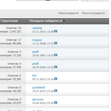
Опции раздела
Поиск по разделу
/
Просмотров
Последнее сообщение от
Ответов:
16
anDarky
отров: 1,541,327
23.11.2015,
12:38
Ответов:
17
magvay
осмотров: 86,606
11.11.2008,
17:31
Ответов:
9
prolll
осмотров: 71,220
23.05.2007,
13:53
Ответов:
0
prolll
осмотров: 57,930
28.03.2006,
13:32
Ответов:
0
Riri
осмотров: 92,285
05.11.2013,
12:16
Ответов:
0
gusilebedi
осмотров: 44,530
19.07.2013,
21:46
Ответов:
0
germann
осмотров: 45,079
22.04.2013,
23:50