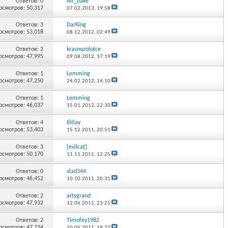
Ответов:
0
Air_flake
осмотров: 50,317
07.02.2013,
19:58
Ответов:
3
DarKing
осмотров: 53,018
08.12.2012,
02:49
Ответов:
2
krasnozolotce
осмотров: 47,995
09.08.2012,
17:19
Ответов:
1
Lemming
осмотров: 47,250
24.02.2012,
14:10
Ответов:
1
Lemming
осмотров: 46,037
15.01.2012,
22:30
Ответов:
4
Ilitlay
осмотров: 53,403
15.12.2011,
20:51
Ответов:
3
[evilcat]
осмотров: 50,170
11.11.2011,
12:25
Ответов:
0
vlad344
осмотров: 46,452
10.10.2011,
20:31
Ответов:
2
artygrand
осмотров: 47,932
12.06.2011,
23:21
Ответов:
2
Timofey1982
осмотров: 47,234
10.06.2011,
18:22