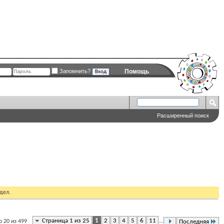
Запомнить?
Помощь
Расширенный поиск
дел.
Страница 1 из 25
1
2
3
4
5
6
11
...
 20 из 499
Последняя