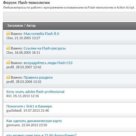
Форум:
Flash-технологии
Любые вопросы по работе с программами основанными на Flash-технологиях и Action Script.
Заголовок
/
Автор
Важно:
Macromedia Flash 8.0
Cloo
, 21.10.2005 13:27
Важно:
Ссылки на Flash-ресурсы
Cloo
, 16.06.2005 16:11
Важно:
возрадуйтесь люди Flash CS3
prolll
, 28.03.2007 12:42
Важно:
Правила раздела
prolll
, 28.03.2006 13:32
Хочу знать adobe flash professional
Riri
, 05.11.2013 12:16
Помогите с link1 в баннере
gusilebedi
, 19.07.2013 21:46
Как зделать динамическую карту
germann
, 22.04.2013 23:50
что можно уместить в 25 kb флэш-банер?