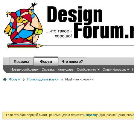
Правила
Форум
Что нового?
Новые сообщения
Справка
Календарь
Сообщество
Опции форума
Н
Форум
Прикладные науки
Flash-технологии
Если это ваш первый визит, рекомендуем почитать
справку
. Для размещения сво