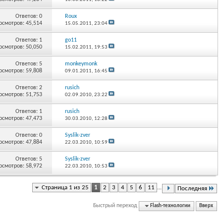
Ответов:
0
Roux
осмотров: 45,514
15.05.2011,
23:04
Ответов:
1
go11
осмотров: 50,050
15.02.2011,
19:53
Ответов:
5
monkeymonk
осмотров: 59,808
09.01.2011,
16:45
Ответов:
2
rusich
осмотров: 51,753
02.09.2010,
23:22
Ответов:
1
rusich
осмотров: 47,473
30.03.2010,
12:28
Ответов:
0
Syslik-zver
осмотров: 47,884
22.03.2010,
10:59
Ответов:
5
Syslik-zver
осмотров: 58,972
22.03.2010,
10:53
Страница 1 из 25
1
2
3
4
5
6
11
...
Последняя
Быстрый переход
Flash-технологии
Вверх