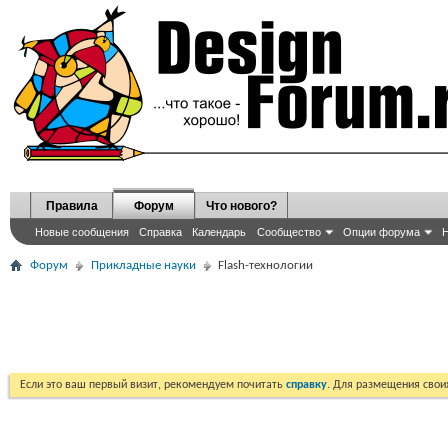
Правила
Форум
Что нового?
Новые сообщения
Справка
Календарь
Сообщество
Опции форума
Н
Форум
Прикладные науки
Flash-технологии
Если это ваш первый визит, рекомендуем почитать
справку
. Для размещения сво