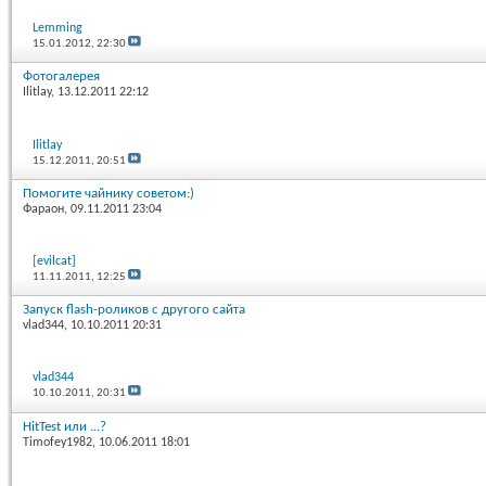
Lemming
15.01.2012,
22:30
Фотогалерея
Ilitlay
, 13.12.2011 22:12
Ilitlay
15.12.2011,
20:51
Помогите чайнику советом:)
Фараон
, 09.11.2011 23:04
[evilcat]
11.11.2011,
12:25
Запуск flash-роликов с другого сайта
vlad344
, 10.10.2011 20:31
vlad344
10.10.2011,
20:31
HitTest или ...?
Timofey1982
, 10.06.2011 18:01