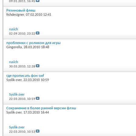
09.01.2011,
16:45
Резиновый флеш
fishdesigner
, 07.02.2010 12:41
rusich
02.09.2010,
23:22
проблемки с роликом для игры
Gingerella
, 28.03.2010 18:48
rusich
30.03.2010,
12:28
где прописать фон swf
Syslik-zver
, 22.03.2010 10:59
Syslik-zver
22.03.2010,
10:59
Сохранение в более ранней версии флэш
Syslik-zver
, 17.03.2010 16:44
Syslik-zver
22.03.2010,
10:53