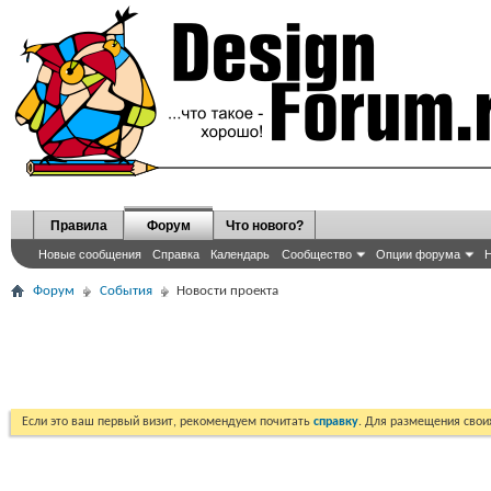
Правила
Форум
Что нового?
Новые сообщения
Справка
Календарь
Сообщество
Опции форума
Н
Форум
События
Новости проекта
Если это ваш первый визит, рекомендуем почитать
справку
. Для размещения сво