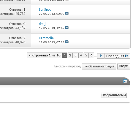
Ответов:
1
SunSpot
осмотров: 45,732
29.05.2013,
02:02
Ответов:
0
dm_l
осмотров: 43,189
12.05.2013,
12:42
Ответов:
2
Cammelia
осмотров: 48,026
11.05.2013,
07:23
Страница 1 из 10
1
2
3
4
5
6
...
Последняя
Быстрый переход
CG и иллюстрация
Вверх