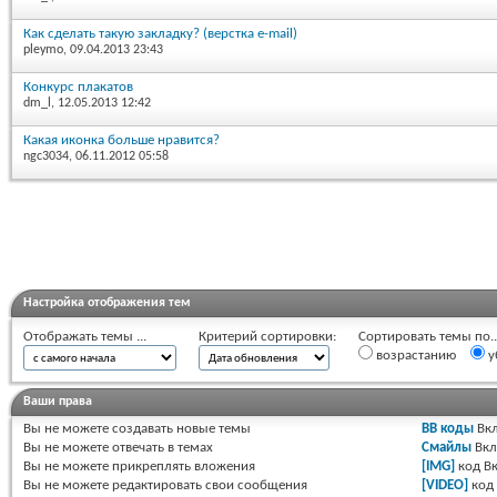
Как сделать такую закладку? (верстка e-mail)
pleymo
, 09.04.2013 23:43
Конкурс плакатов
dm_l
, 12.05.2013 12:42
Какая иконка больше нравится?
ngc3034
, 06.11.2012 05:58
Настройка отображения тем
Отображать темы ...
Критерий сортировки:
Сортировать темы по..
возрастанию
у
Ваши права
Вы
не можете
создавать новые темы
BB коды
Вкл
Вы
не можете
отвечать в темах
Смайлы
Вкл
Вы
не можете
прикреплять вложения
[IMG]
код
Вк
Вы
не можете
редактировать свои сообщения
[VIDEO]
код