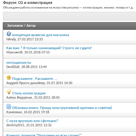
Форум:
CG и иллюстрация
Обсуждаем работы основанные на искусстве рисунка — иллюстрации, иконки, тизеры и т.д.
Заголовок
/
Автор
концепция вывески для магазина
HAndy
, 27.03.2017 23:33
Как вам ? Я только начинающий! Строго не судите!
Максим36
, 30.01.2016 07:55
мотоциклисты
DevilDoll
, 18.08.2015 13:49
Подскажите , Раскажите ....
Андрей Просто дизайнер
, 01.07.2015 14:30
Стиль иллюстрации
Алёна Федорчак
, 31.03.2015 18:43
Обложка книги. Прошу конструктивной критики и советов)
Каменная
, 24.02.2015 19:18
С нуля вручную или сфоткано?
dmitriy2015
, 25.01.2015 12:32
Конкурс принтов "Прогреми на всю страну!"