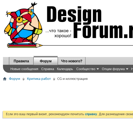
Правила
Форум
Что нового?
Новые сообщения
Справка
Календарь
Сообщество
Опции форума
Н
Форум
Критика работ
CG и иллюстрация
Если это ваш первый визит, рекомендуем почитать
справку
. Для размещения сво