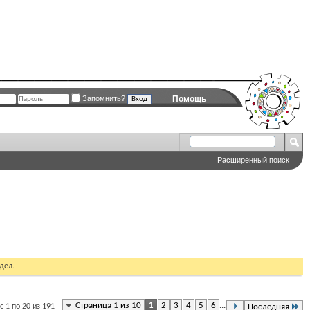
Запомнить?
Помощь
Расширенный поиск
дел.
Страница 1 из 10
1
2
3
4
5
6
...
 1 по 20 из 191
Последняя