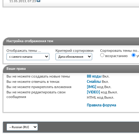
11.05.2013,
07:23
Настройка отображения тем
Отображать темы ...
Критерий сортировки:
Сортировать темы по..
возрастанию
у
Ваши права
Вы
не можете
создавать новые темы
BB коды
Вкл.
Вы
не можете
отвечать в темах
Смайлы
Вкл.
Вы
не можете
прикреплять вложения
[IMG]
код
Вкл.
Вы
не можете
редактировать свои
[VIDEO]
код
Выкл.
сообщения
HTML код
Выкл.
Правила форума