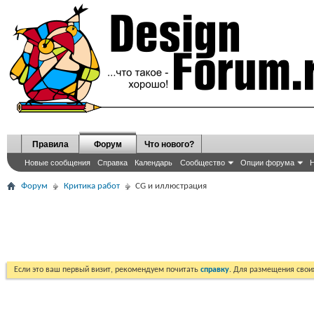
Правила
Форум
Что нового?
Новые сообщения
Справка
Календарь
Сообщество
Опции форума
Н
Форум
Критика работ
CG и иллюстрация
Если это ваш первый визит, рекомендуем почитать
справку
. Для размещения сво