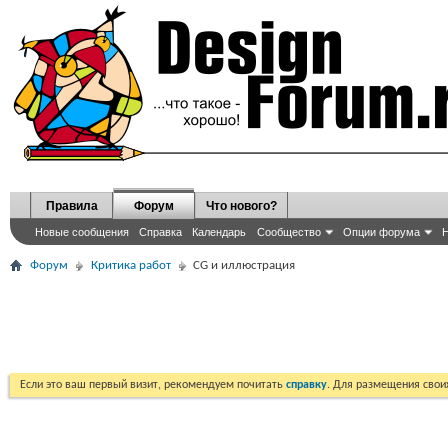
Правила
Форум
Что нового?
Новые сообщения
Справка
Календарь
Сообщество
Опции форума
Н
Форум
Критика работ
CG и иллюстрация
Если это ваш первый визит, рекомендуем почитать
справку
. Для размещения сво