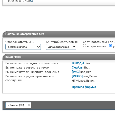
11.05.2013,
07:23
Настройка отображения тем
Отображать темы ...
Критерий сортировки:
Сортировать темы по..
возрастанию
у
Ваши права
Вы
не можете
создавать новые темы
BB коды
Вкл.
Вы
не можете
отвечать в темах
Смайлы
Вкл.
Вы
не можете
прикреплять вложения
[IMG]
код
Вкл.
Вы
не можете
редактировать свои
[VIDEO]
код
Выкл.
сообщения
HTML код
Выкл.
Правила форума