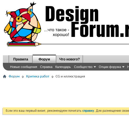
Правила
Форум
Что нового?
Новые сообщения
Справка
Календарь
Сообщество
Опции форума
Н
Форум
Критика работ
CG и иллюстрация
Если это ваш первый визит, рекомендуем почитать
справку
. Для размещения сво