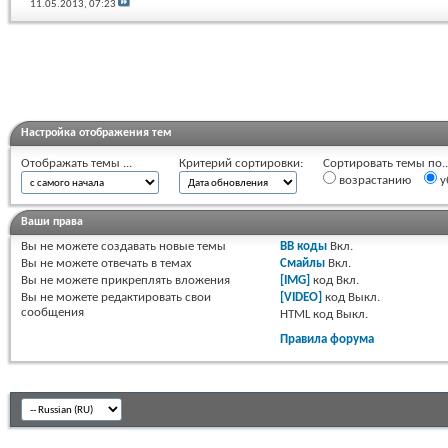
11.05.2013,
07:23
Настройка отображения тем
Отображать темы ...
Критерий сортировки:
Сортировать темы по..
возрастанию
у
Ваши права
Вы
не можете
создавать новые темы
BB коды
Вкл.
Вы
не можете
отвечать в темах
Смайлы
Вкл.
Вы
не можете
прикреплять вложения
[IMG]
код
Вкл.
Вы
не можете
редактировать свои
[VIDEO]
код
Выкл.
сообщения
HTML код
Выкл.
Правила форума