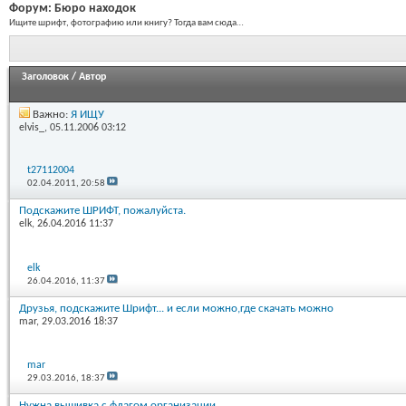
Форум:
Бюро находок
Ищите шрифт, фотографию или книгу? Тогда вам сюда…
Заголовок
/
Автор
Важно:
Я ИЩУ
elvis_
, 05.11.2006 03:12
t27112004
02.04.2011,
20:58
Подскажите ШРИФТ, пожалуйста.
elk
, 26.04.2016 11:37
elk
26.04.2016,
11:37
Друзья, подскажите Шрифт... и если можно,где скачать можно
mar
, 29.03.2016 18:37
mar
29.03.2016,
18:37
Нужна вышивка с флагом организации