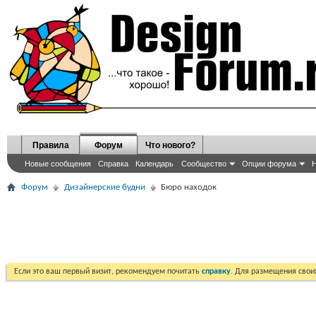
Правила
Форум
Что нового?
Новые сообщения
Справка
Календарь
Сообщество
Опции форума
Н
Форум
Дизайнерские будни
Бюро находок
Если это ваш первый визит, рекомендуем почитать
справку
. Для размещения сво