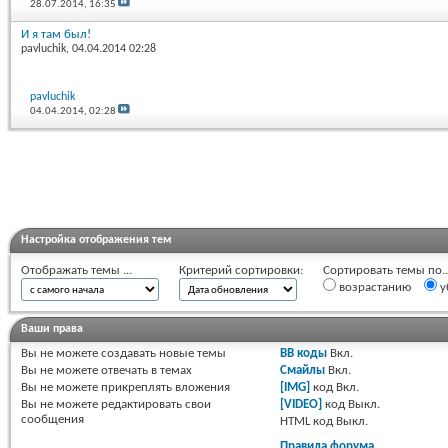
28.07.2014,
16:35
И я там был!
pavluchik
, 04.04.2014 02:28
pavluchik
04.04.2014,
02:28
Настройка отображения тем
Отображать темы ...
Критерий сортировки:
Сортировать темы по..
возрастанию
у
Ваши права
Вы
не можете
создавать новые темы
BB коды
Вкл.
Вы
не можете
отвечать в темах
Смайлы
Вкл.
Вы
не можете
прикреплять вложения
[IMG]
код
Вкл.
Вы
не можете
редактировать свои
[VIDEO]
код
Выкл.
сообщения
HTML код
Выкл.
Правила форума