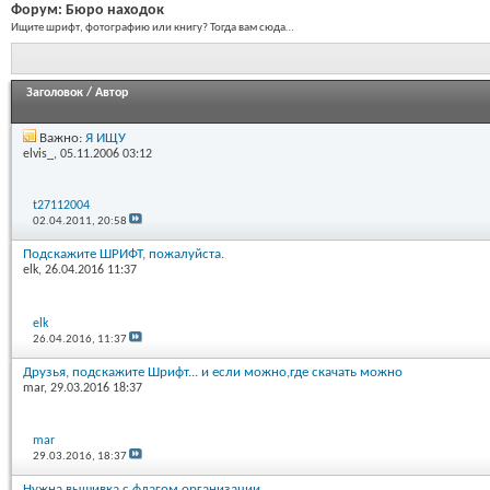
Форум:
Бюро находок
Ищите шрифт, фотографию или книгу? Тогда вам сюда…
Заголовок
/
Автор
Важно:
Я ИЩУ
elvis_
, 05.11.2006 03:12
t27112004
02.04.2011,
20:58
Подскажите ШРИФТ, пожалуйста.
elk
, 26.04.2016 11:37
elk
26.04.2016,
11:37
Друзья, подскажите Шрифт... и если можно,где скачать можно
mar
, 29.03.2016 18:37
mar
29.03.2016,
18:37
Нужна вышивка с флагом организации