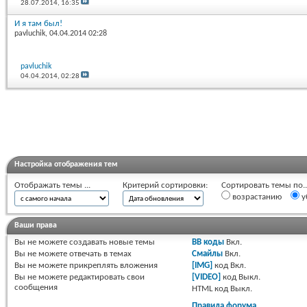
28.07.2014,
16:35
И я там был!
pavluchik
, 04.04.2014 02:28
pavluchik
04.04.2014,
02:28
Настройка отображения тем
Отображать темы ...
Критерий сортировки:
Сортировать темы по..
возрастанию
у
Ваши права
Вы
не можете
создавать новые темы
BB коды
Вкл.
Вы
не можете
отвечать в темах
Смайлы
Вкл.
Вы
не можете
прикреплять вложения
[IMG]
код
Вкл.
Вы
не можете
редактировать свои
[VIDEO]
код
Выкл.
сообщения
HTML код
Выкл.
Правила форума