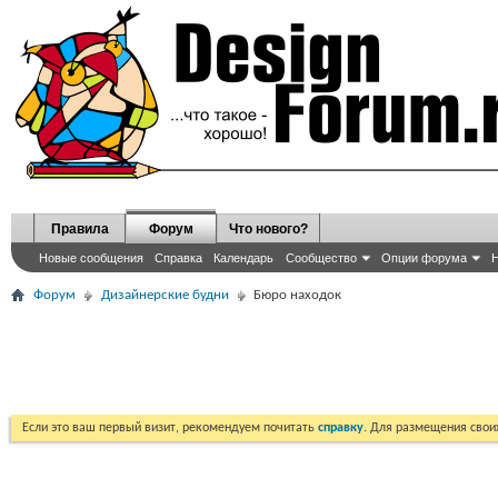
Правила
Форум
Что нового?
Новые сообщения
Справка
Календарь
Сообщество
Опции форума
Н
Форум
Дизайнерские будни
Бюро находок
Если это ваш первый визит, рекомендуем почитать
справку
. Для размещения сво