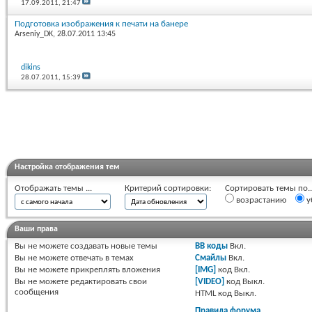
17.09.2011,
21:47
Подготовка изображения к печати на банере
Arseniy_DK
, 28.07.2011 13:45
dikins
28.07.2011,
15:39
Настройка отображения тем
Отображать темы ...
Критерий сортировки:
Сортировать темы по..
возрастанию
у
Ваши права
Вы
не можете
создавать новые темы
BB коды
Вкл.
Вы
не можете
отвечать в темах
Смайлы
Вкл.
Вы
не можете
прикреплять вложения
[IMG]
код
Вкл.
Вы
не можете
редактировать свои
[VIDEO]
код
Выкл.
сообщения
HTML код
Выкл.
Правила форума