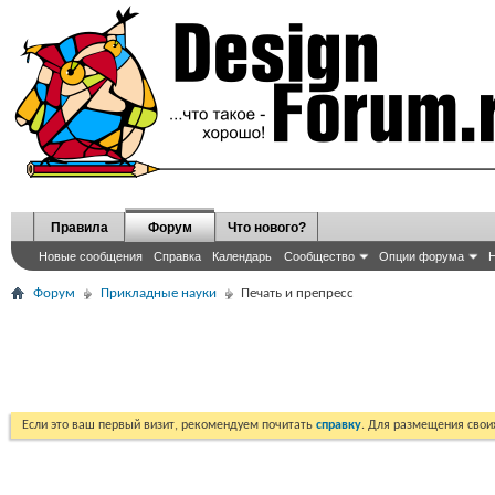
Правила
Форум
Что нового?
Новые сообщения
Справка
Календарь
Сообщество
Опции форума
Н
Форум
Прикладные науки
Печать и препресс
Если это ваш первый визит, рекомендуем почитать
справку
. Для размещения сво