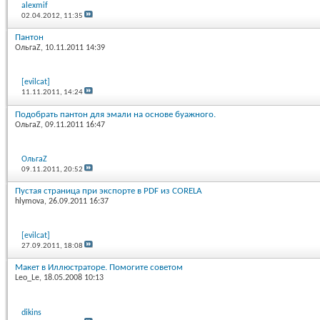
alexmif
02.04.2012,
11:35
Пантон
ОльгаZ
, 10.11.2011 14:39
[evilcat]
11.11.2011,
14:24
Подобрать пантон для эмали на основе буажного.
ОльгаZ
, 09.11.2011 16:47
ОльгаZ
09.11.2011,
20:52
Пустая страница при экспорте в PDF из CORELA
hlymova
, 26.09.2011 16:37
[evilcat]
27.09.2011,
18:08
Макет в Иллюстраторе. Помогите советом
Leo_Le
, 18.05.2008 10:13
dikins