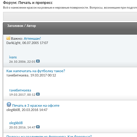
Форум:
Печать и препресс
Всё о нанесении красок на ровные и неровные поверхности. Вопросы, возникшие при подгото
Заголовок
/
Автор
Важно:
Аттеншан!
DarkLight
, 06.07.2005 17:07
ivans
26.10.2006,
22:01
Как напечатать на футболку такое?
таняБитмаева
, 19.03.2017 00:12
таняБитмаева
19.03.2017,
00:12
Печать в 3 краски на офсете
olegkb08
, 20.03.2016 14:47
olegkb08
20.03.2016,
14:47
Полосы на градиенте из фотошопа. Как бороться?