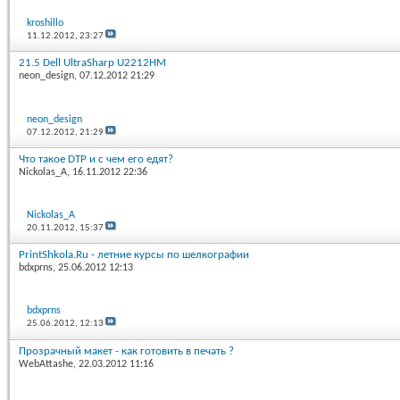
kroshillo
11.12.2012,
23:27
21.5 Dell UltraSharp U2212HM
neon_design
, 07.12.2012 21:29
neon_design
07.12.2012,
21:29
Что такое DTP и с чем его едят?
Nickolas_A
, 16.11.2012 22:36
Nickolas_A
20.11.2012,
15:37
PrintShkola.Ru - летние курсы по шелкографии
bdxprns
, 25.06.2012 12:13
bdxprns
25.06.2012,
12:13
Прозрачный макет - как готовить в печать ?
WebAttashe
, 22.03.2012 11:16