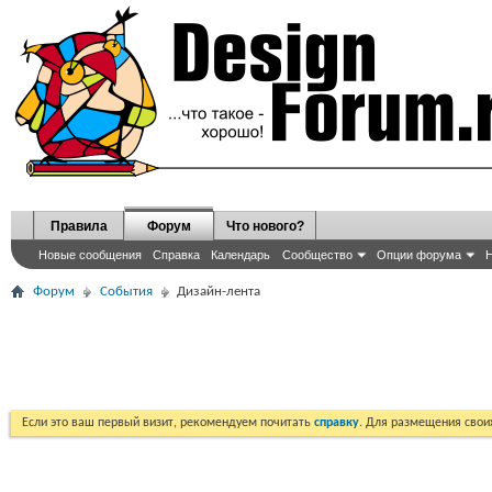
Правила
Форум
Что нового?
Новые сообщения
Справка
Календарь
Сообщество
Опции форума
Н
Форум
События
Дизайн-лента
Если это ваш первый визит, рекомендуем почитать
справку
. Для размещения сво