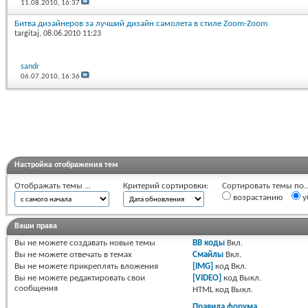
11.08.2010,
16:37
Битва дизайнеров за лучший дизайн самолета в стиле Zoom-Zoom
targitaj
, 08.06.2010 11:23
sandr
06.07.2010,
16:36
Настройка отображения тем
Отображать темы ...
Критерий сортировки:
Сортировать темы по..
возрастанию
у
Ваши права
Вы
не можете
создавать новые темы
BB коды
Вкл.
Вы
не можете
отвечать в темах
Смайлы
Вкл.
Вы
не можете
прикреплять вложения
[IMG]
код
Вкл.
Вы
не можете
редактировать свои
[VIDEO]
код
Выкл.
сообщения
HTML код
Выкл.
Правила форума