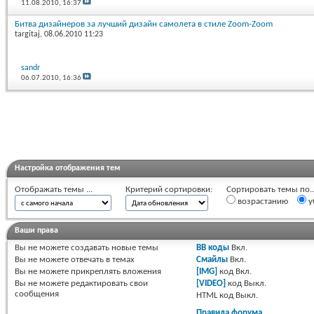
11.08.2010,
16:37
Битва дизайнеров за лучший дизайн самолета в стиле Zoom-Zoom
targitaj
, 08.06.2010 11:23
sandr
06.07.2010,
16:36
Настройка отображения тем
Отображать темы ...
Критерий сортировки:
Сортировать темы по..
возрастанию
у
Ваши права
Вы
не можете
создавать новые темы
BB коды
Вкл.
Вы
не можете
отвечать в темах
Смайлы
Вкл.
Вы
не можете
прикреплять вложения
[IMG]
код
Вкл.
Вы
не можете
редактировать свои
[VIDEO]
код
Выкл.
сообщения
HTML код
Выкл.
Правила форума