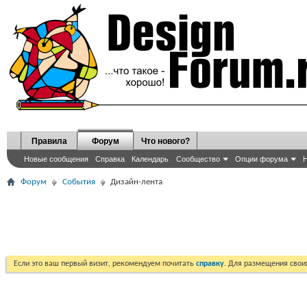
Правила
Форум
Что нового?
Новые сообщения
Справка
Календарь
Сообщество
Опции форума
Н
Форум
События
Дизайн-лента
Если это ваш первый визит, рекомендуем почитать
справку
. Для размещения сво