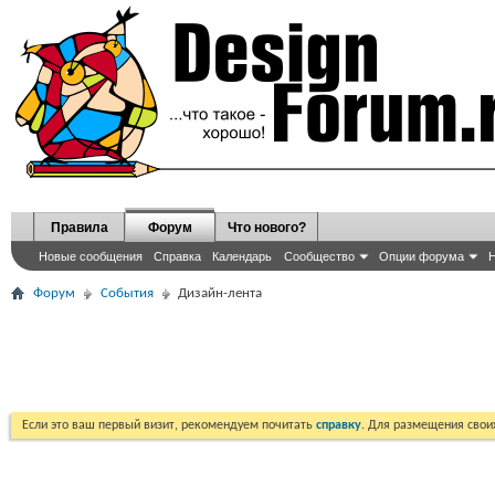
Правила
Форум
Что нового?
Новые сообщения
Справка
Календарь
Сообщество
Опции форума
Н
Форум
События
Дизайн-лента
Если это ваш первый визит, рекомендуем почитать
справку
. Для размещения сво