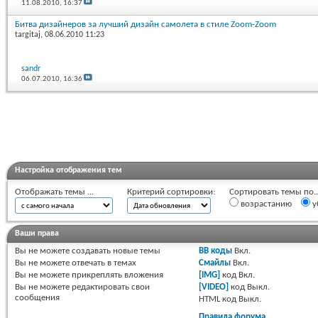
11.08.2010,
16:37
Битва дизайнеров за лучший дизайн самолета в стиле Zoom-Zoom
targitaj
, 08.06.2010 11:23
sandr
06.07.2010,
16:36
Настройка отображения тем
Отображать темы ...
Критерий сортировки:
Сортировать темы по..
возрастанию
у
Ваши права
Вы
не можете
создавать новые темы
BB коды
Вкл.
Вы
не можете
отвечать в темах
Смайлы
Вкл.
Вы
не можете
прикреплять вложения
[IMG]
код
Вкл.
Вы
не можете
редактировать свои
[VIDEO]
код
Выкл.
сообщения
HTML код
Выкл.
Правила форума