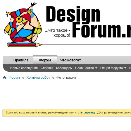
Правила
Форум
Что нового?
Новые сообщения
Справка
Календарь
Сообщество
Опции форума
Н
Форум
Критика работ
Фотография
Если это ваш первый визит, рекомендуем почитать
справку
. Для размещения сво