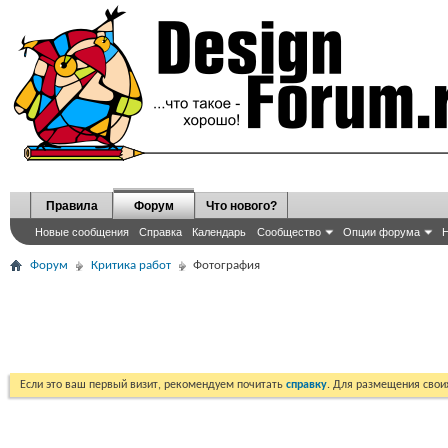
Правила
Форум
Что нового?
Новые сообщения
Справка
Календарь
Сообщество
Опции форума
Н
Форум
Критика работ
Фотография
Если это ваш первый визит, рекомендуем почитать
справку
. Для размещения сво