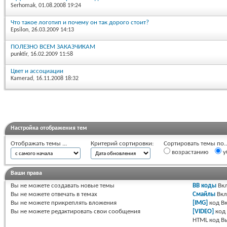
Serhomak
, 01.08.2008 19:24
Что такое логотип и почему он так дорого стоит?
Epsilon
, 26.03.2009 14:13
ПОЛЕЗНО ВСЕМ ЗАКАЗЧИКАМ
punktir
, 16.02.2009 11:58
Цвет и ассоциации
Kamerad
, 16.11.2008 18:32
Настройка отображения тем
Отображать темы ...
Критерий сортировки:
Сортировать темы по..
возрастанию
у
Ваши права
Вы
не можете
создавать новые темы
BB коды
Вкл
Вы
не можете
отвечать в темах
Смайлы
Вкл
Вы
не можете
прикреплять вложения
[IMG]
код
Вк
Вы
не можете
редактировать свои сообщения
[VIDEO]
код
HTML код
В