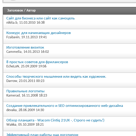
Заголовок
/
Автор
Сайт для бизнеса или сайт как самоцель
nikita.b
, 11.03.2010 16:38
Конкурс для начинающих дизайнеров
Fzabavin
, 19.11.2013 19:41
Изготовление визиток
Cammelia
, 14.01.2013 16:02
8 простых советов для фрилансеров
EcheLoN
, 25.09.2009 19:06
Способы творческого мышления или видеть как художник.
Darrow
, 23.01.2011 00:23
Правильные логотипы
Kamerad
, 16.11.2008 18:23
Создание привлекательного и SEO оптимизированного web-дизайна
devaka
, 28.06.2009 14:30
Обзор планшета - Wacom Cintiq 21UX -, Строго не судить!)
Wakka
, 05.10.2009 18:21
Эффективный план работы над логотипом