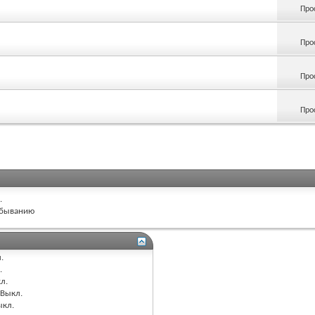
Про
Про
Про
Про
.
быванию
.
.
л.
Выкл.
ыкл.