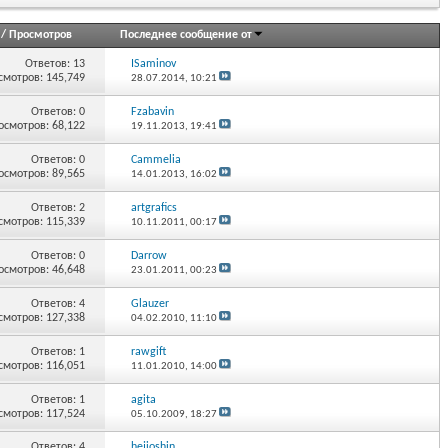
/
Просмотров
Последнее сообщение от
Ответов:
13
ISaminov
смотров: 145,749
28.07.2014,
10:21
Ответов:
0
Fzabavin
осмотров: 68,122
19.11.2013,
19:41
Ответов:
0
Cammelia
осмотров: 89,565
14.01.2013,
16:02
Ответов:
2
artgrafics
смотров: 115,339
10.11.2011,
00:17
Ответов:
0
Darrow
осмотров: 46,648
23.01.2011,
00:23
Ответов:
4
Glauzer
смотров: 127,338
04.02.2010,
11:10
Ответов:
1
rawgift
смотров: 116,051
11.01.2010,
14:00
Ответов:
1
agita
смотров: 117,524
05.10.2009,
18:27
Ответов:
4
hejioshin