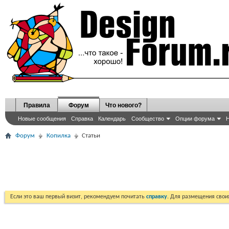
Правила
Форум
Что нового?
Новые сообщения
Справка
Календарь
Сообщество
Опции форума
Н
Форум
Копилка
Статьи
Если это ваш первый визит, рекомендуем почитать
справку
. Для размещения сво