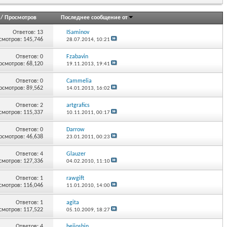
/
Просмотров
Последнее сообщение от
Ответов:
13
ISaminov
смотров: 145,746
28.07.2014,
10:21
Ответов:
0
Fzabavin
осмотров: 68,120
19.11.2013,
19:41
Ответов:
0
Cammelia
осмотров: 89,562
14.01.2013,
16:02
Ответов:
2
artgrafics
смотров: 115,337
10.11.2011,
00:17
Ответов:
0
Darrow
осмотров: 46,638
23.01.2011,
00:23
Ответов:
4
Glauzer
смотров: 127,336
04.02.2010,
11:10
Ответов:
1
rawgift
смотров: 116,046
11.01.2010,
14:00
Ответов:
1
agita
смотров: 117,522
05.10.2009,
18:27
Ответов:
4
hejioshin