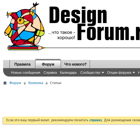
Правила
Форум
Что нового?
Новые сообщения
Справка
Календарь
Сообщество
Опции форума
Н
Форум
Копилка
Статьи
Если это ваш первый визит, рекомендуем почитать
справку
. Для размещения сво