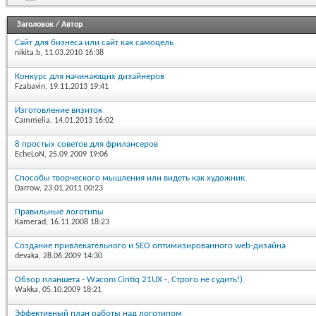
Заголовок
/
Автор
Сайт для бизнеса или сайт как самоцель
nikita.b
, 11.03.2010 16:38
Конкурс для начинающих дизайнеров
Fzabavin
, 19.11.2013 19:41
Изготовление визиток
Cammelia
, 14.01.2013 16:02
8 простых советов для фрилансеров
EcheLoN
, 25.09.2009 19:06
Способы творческого мышления или видеть как художник.
Darrow
, 23.01.2011 00:23
Правильные логотипы
Kamerad
, 16.11.2008 18:23
Создание привлекательного и SEO оптимизированного web-дизайна
devaka
, 28.06.2009 14:30
Обзор планшета - Wacom Cintiq 21UX -, Строго не судить!)
Wakka
, 05.10.2009 18:21
Эффективный план работы над логотипом