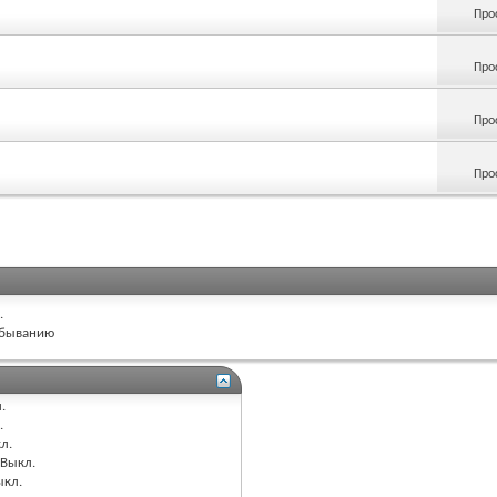
Про
Про
Про
Про
.
быванию
.
.
л.
Выкл.
ыкл.