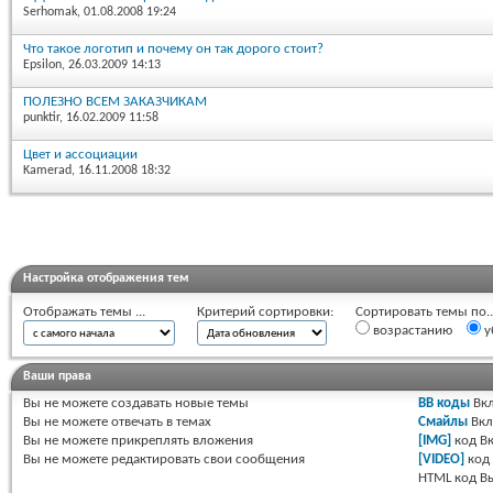
Serhomak
, 01.08.2008 19:24
Что такое логотип и почему он так дорого стоит?
Epsilon
, 26.03.2009 14:13
ПОЛЕЗНО ВСЕМ ЗАКАЗЧИКАМ
punktir
, 16.02.2009 11:58
Цвет и ассоциации
Kamerad
, 16.11.2008 18:32
Настройка отображения тем
Отображать темы ...
Критерий сортировки:
Сортировать темы по..
возрастанию
у
Ваши права
Вы
не можете
создавать новые темы
BB коды
Вкл
Вы
не можете
отвечать в темах
Смайлы
Вкл
Вы
не можете
прикреплять вложения
[IMG]
код
Вк
Вы
не можете
редактировать свои сообщения
[VIDEO]
код
HTML код
В