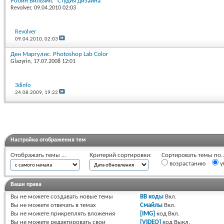
Робин Вильямс "Студия дизайна"
Revolver
, 09.04.2010 02:03
Revolver
09.04.2010,
02:03
Ден Маргулис. Photoshop Lab Color
Glazyrin
, 17.07.2008 12:01
3dinfo
24.08.2009,
19:22
Настройка отображения тем
Отображать темы ...
Критерий сортировки:
Сортировать темы по..
возрастанию
у
Ваши права
Вы
не можете
создавать новые темы
BB коды
Вкл.
Вы
не можете
отвечать в темах
Смайлы
Вкл.
Вы
не можете
прикреплять вложения
[IMG]
код
Вкл.
Вы
не можете
редактировать свои
[VIDEO]
код
Выкл.