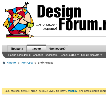
Правила
Форум
Что нового?
Новые сообщения
Справка
Календарь
Сообщество
Опции форума
Н
Форум
Копилка
Библиотека
Если это ваш первый визит, рекомендуем почитать
справку
. Для размещения сво