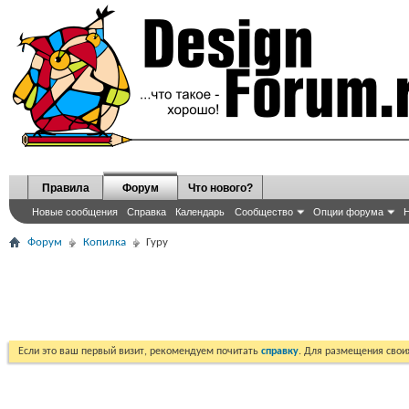
Правила
Форум
Что нового?
Новые сообщения
Справка
Календарь
Сообщество
Опции форума
Н
Форум
Копилка
Гуру
Если это ваш первый визит, рекомендуем почитать
справку
. Для размещения сво