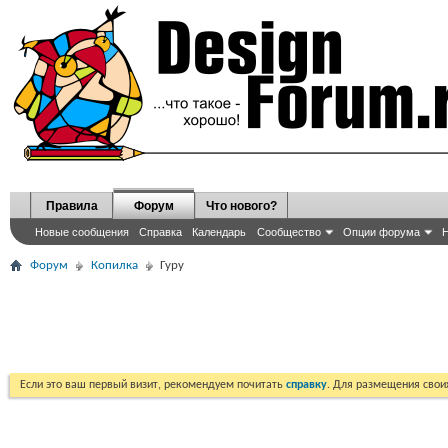
Правила
Форум
Что нового?
Новые сообщения
Справка
Календарь
Сообщество
Опции форума
Н
Форум
Копилка
Гуру
Если это ваш первый визит, рекомендуем почитать
справку
. Для размещения сво