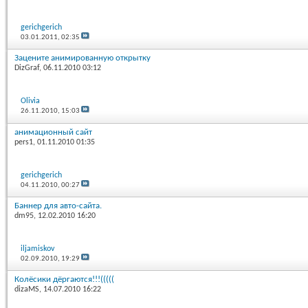
gerichgerich
03.01.2011,
02:35
Зацените анимированную открытку
DizGraf
, 06.11.2010 03:12
Olivia
26.11.2010,
15:03
анимационный сайт
pers1
, 01.11.2010 01:35
gerichgerich
04.11.2010,
00:27
Баннер для авто-сайта.
dm95
, 12.02.2010 16:20
iljamiskov
02.09.2010,
19:29
Колёсики дёргаются!!!(((((
dizaMS
, 14.07.2010 16:22