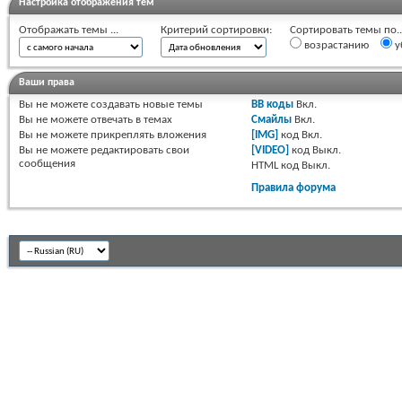
Настройка отображения тем
Отображать темы ...
Критерий сортировки:
Сортировать темы по..
возрастанию
у
Ваши права
Вы
не можете
создавать новые темы
BB коды
Вкл.
Вы
не можете
отвечать в темах
Смайлы
Вкл.
Вы
не можете
прикреплять вложения
[IMG]
код
Вкл.
Вы
не можете
редактировать свои
[VIDEO]
код
Выкл.
сообщения
HTML код
Выкл.
Правила форума