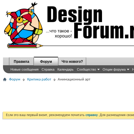
Правила
Форум
Что нового?
Новые сообщения
Справка
Календарь
Сообщество
Опции форума
Н
Форум
Критика работ
Анимационный арт
Если это ваш первый визит, рекомендуем почитать
справку
. Для размещения сво