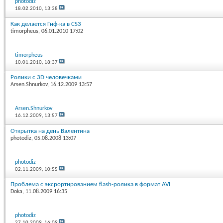
photodiz
18.02.2010,
13:38
Как делается Гиф-ка в CS3
timorpheus
, 06.01.2010 17:02
timorpheus
10.01.2010,
18:37
Ролики с 3D человечками
Arsen.Shnurkov
, 16.12.2009 13:57
Arsen.Shnurkov
16.12.2009,
13:57
Открытка на день Валентина
photodiz
, 05.08.2008 13:07
photodiz
02.11.2009,
10:55
Проблема с эксрортированием flash-ролика в формат AVI
Doka
, 11.08.2009 16:35
photodiz
27.10.2009,
16:09