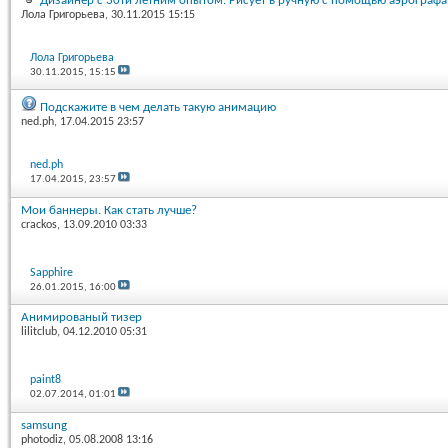
Дизайнер с 30ти летним опытом. Рисует в ручную с помощью аэрографа.
Лола Григорьева
, 30.11.2015 15:15
Лола Григорьева
30.11.2015,
15:15
Подскажите в чем делать такую анимацию
ned.ph
, 17.04.2015 23:57
ned.ph
17.04.2015,
23:57
Мои баннеры. Как стать лучше?
crackos
, 13.09.2010 03:33
Sapphire
26.01.2015,
16:00
Анимированый тизер
lilitclub
, 04.12.2010 05:31
paint8
02.07.2014,
01:01
samsung
photodiz
, 05.08.2008 13:16