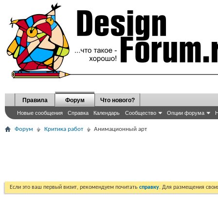
Правила
Форум
Что нового?
Новые сообщения
Справка
Календарь
Сообщество
Опции форума
Н
Форум
Критика работ
Анимационный арт
Если это ваш первый визит, рекомендуем почитать
справку
. Для размещения сво