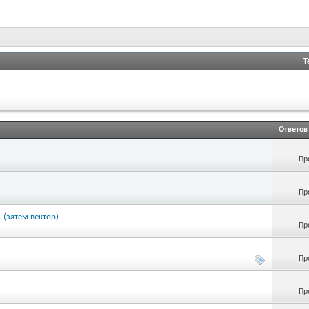
Т
Ответов
Пр
Пр
 (затем вектор)
Пр
Пр
Пр