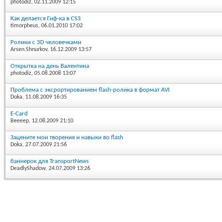
photodiz
, 02.11.2009 12:15
Как делается Гиф-ка в CS3
timorpheus
, 06.01.2010 17:02
Ролики с 3D человечками
Arsen.Shnurkov
, 16.12.2009 13:57
Открытка на день Валентина
photodiz
, 05.08.2008 13:07
Проблема с эксрортированием flash-ролика в формат AVI
Doka
, 11.08.2009 16:35
E-Card
Beeeep
, 12.08.2009 21:10
Зацените мои творения и навыки во flash
Doka
, 27.07.2009 21:56
баннерок для TransportNews
DeadlyShadow
, 24.07.2009 13:26