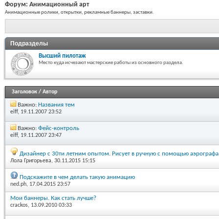
Форум:
Анимационный арт
Анимационные ролики, открытки, рекламные баннеры, заставки.
Подразделы
Высший пилотаж
Место куда исчезают мастерские работы из основного раздела.
Заголовок
/
Автор
Важно:
Названия тем
eiff
, 19.11.2007 23:52
Важно:
Фейс-контроль
eiff
, 19.11.2007 23:47
Дизайнер с 30ти летним опытом. Рисует в ручную с помощью аэрографа.
Лола Григорьева
, 30.11.2015 15:15
Подскажите в чем делать такую анимацию
ned.ph
, 17.04.2015 23:57
Мои баннеры. Как стать лучше?
crackos
, 13.09.2010 03:33