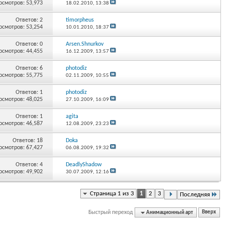
осмотров: 53,973
18.02.2010,
13:38
Ответов:
2
timorpheus
осмотров: 53,254
10.01.2010,
18:37
Ответов:
0
Arsen.Shnurkov
осмотров: 44,455
16.12.2009,
13:57
Ответов:
6
photodiz
осмотров: 55,775
02.11.2009,
10:55
Ответов:
1
photodiz
осмотров: 48,025
27.10.2009,
16:09
Ответов:
1
agita
осмотров: 46,587
12.08.2009,
23:23
Ответов:
18
Doka
осмотров: 67,427
06.08.2009,
19:32
Ответов:
4
DeadlyShadow
осмотров: 49,902
30.07.2009,
12:16
Страница 1 из 3
1
2
3
Последняя
Быстрый переход
Анимационный арт
Вверх