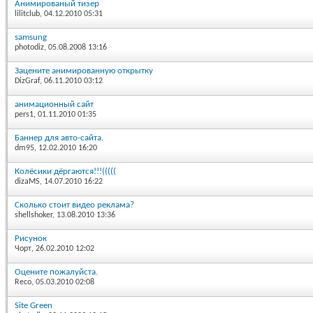
Анимированый тизер
lilitclub
, 04.12.2010 05:31
samsung
photodiz
, 05.08.2008 13:16
Зацените анимированную открытку
DizGraf
, 06.11.2010 03:12
анимационный сайт
pers1
, 01.11.2010 01:35
Баннер для авто-сайта.
dm95
, 12.02.2010 16:20
Колёсики дёргаются!!!(((((
dizaMS
, 14.07.2010 16:22
Сколько стоит видео реклама?
shellshoker
, 13.08.2010 13:36
Рисунок
Чорт
, 26.02.2010 12:02
Оцените пожалуйста.
Reco
, 05.03.2010 02:08
Site Green