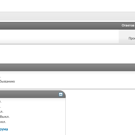
Ответов
Про
.
быванию
.
.
л.
Выкл.
ыкл.
рума