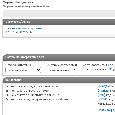
Форум:
Веб-дизайн
Сборник статей на тему дизайна сайтов
Заголовок
/
Автор
Памятка дизайнеру сайтов
eiff
, 12.03.2009 22:42
Настройка отображения тем
Отображать темы ...
Критерий сортировки:
Сортировать темы по..
возрастанию
у
Ваши права
Вы
не можете
создавать новые темы
BB коды
Вкл
Вы
не можете
отвечать в темах
Смайлы
Вкл
Вы
не можете
прикреплять вложения
[IMG]
код
Вк
Вы
не можете
редактировать свои сообщения
[VIDEO]
код
HTML код
В
Правила фо