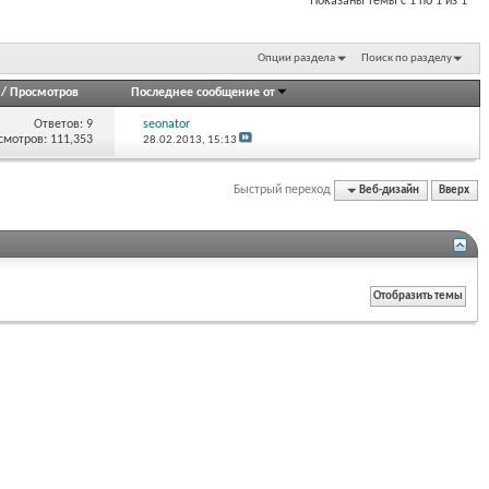
Показаны темы с 1 по 1 из 1
Опции раздела
Поиск по разделу
/
Просмотров
Последнее сообщение от
Ответов:
9
seonator
смотров: 111,353
28.02.2013,
15:13
Быстрый переход
Веб-дизайн
Вверх