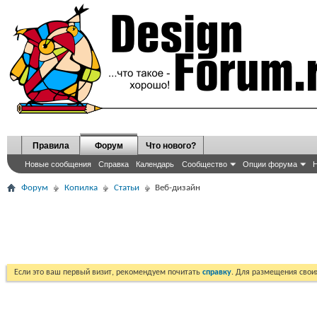
Правила
Форум
Что нового?
Новые сообщения
Справка
Календарь
Сообщество
Опции форума
Н
Форум
Копилка
Статьи
Веб-дизайн
Если это ваш первый визит, рекомендуем почитать
справку
. Для размещения сво