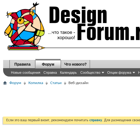
Правила
Форум
Что нового?
Новые сообщения
Справка
Календарь
Сообщество
Опции форума
Н
Форум
Копилка
Статьи
Веб-дизайн
Если это ваш первый визит, рекомендуем почитать
справку
. Для размещения сво