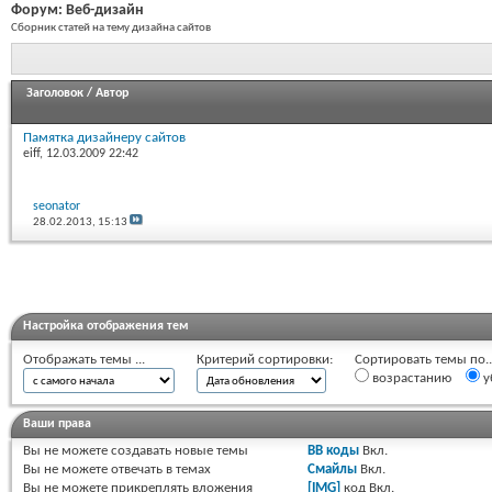
Форум:
Веб-дизайн
Сборник статей на тему дизайна сайтов
Заголовок
/
Автор
Памятка дизайнеру сайтов
eiff
, 12.03.2009 22:42
seonator
28.02.2013,
15:13
Настройка отображения тем
Отображать темы ...
Критерий сортировки:
Сортировать темы по..
возрастанию
у
Ваши права
Вы
не можете
создавать новые темы
BB коды
Вкл.
Вы
не можете
отвечать в темах
Смайлы
Вкл.
Вы
не можете
прикреплять вложения
[IMG]
код
Вкл.