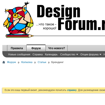
Правила
Форум
Что нового?
Новые сообщения
Справка
Календарь
Сообщество
Опции форума
Н
Форум
Копилка
Статьи
Брендинг
Если это ваш первый визит, рекомендуем почитать
справку
. Для размещения сво