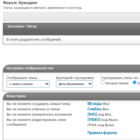
Форум:
Брендинг
Статьи, касающиеся нейминга, фирменного стиля и тд.
Заголовок
/
Автор
В этом разделе нет сообщений.
Настройка отображения тем
Отображать темы ...
Критерий сортировки:
Сортировать темы по..
возрастанию
у
Ваши права
Вы
не можете
создавать новые темы
BB коды
Вкл.
Вы
не можете
отвечать в темах
Смайлы
Вкл.
Вы
не можете
прикреплять вложения
[IMG]
код
Вкл.
Вы
не можете
редактировать свои
[VIDEO]
код
Выкл.
сообщения
HTML код
Выкл.
Правила форума