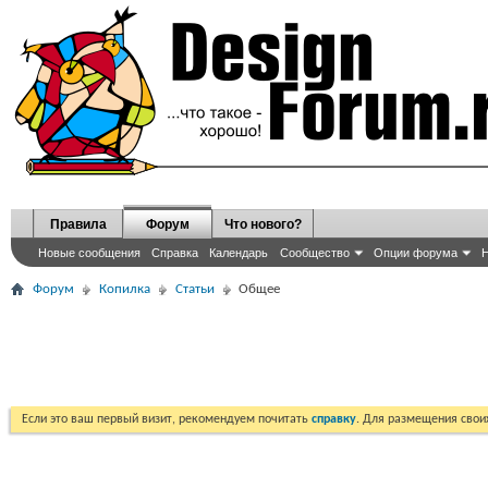
Правила
Форум
Что нового?
Новые сообщения
Справка
Календарь
Сообщество
Опции форума
Н
Форум
Копилка
Статьи
Общее
Если это ваш первый визит, рекомендуем почитать
справку
. Для размещения сво