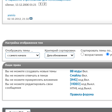
1
2
silense
, 13.12.2006 01:21
anmio
02.10.2012,
21:32
Настройка отображения тем
Отображать темы ...
Критерий сортировки:
Сортировать темы по..
возрастанию
у
Ваши права
Вы
не можете
создавать новые темы
BB коды
Вкл.
Вы
не можете
отвечать в темах
Смайлы
Вкл.
Вы
не можете
прикреплять вложения
[IMG]
код
Вкл.
Вы
не можете
редактировать свои
[VIDEO]
код
Выкл.
сообщения
HTML код
Выкл.
Правила форума