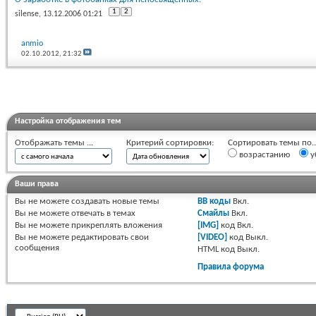
1
2
silense
, 13.12.2006 01:21
anmio
02.10.2012,
21:32
Настройка отображения тем
Отображать темы ...
Критерий сортировки:
Сортировать темы по..
возрастанию
у
Ваши права
Вы
не можете
создавать новые темы
BB коды
Вкл.
Вы
не можете
отвечать в темах
Смайлы
Вкл.
Вы
не можете
прикреплять вложения
[IMG]
код
Вкл.
Вы
не можете
редактировать свои
[VIDEO]
код
Выкл.
сообщения
HTML код
Выкл.
Правила форума