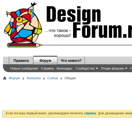
Правила
Форум
Что нового?
Новые сообщения
Справка
Календарь
Сообщество
Опции форума
Н
Форум
Копилка
Статьи
Общее
Если это ваш первый визит, рекомендуем почитать
справку
. Для размещения сво