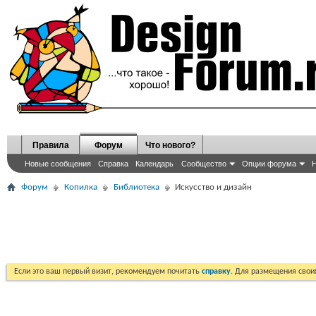
Правила
Форум
Что нового?
Новые сообщения
Справка
Календарь
Сообщество
Опции форума
Н
Форум
Копилка
Библиотека
Искусство и дизайн
Если это ваш первый визит, рекомендуем почитать
справку
. Для размещения сво