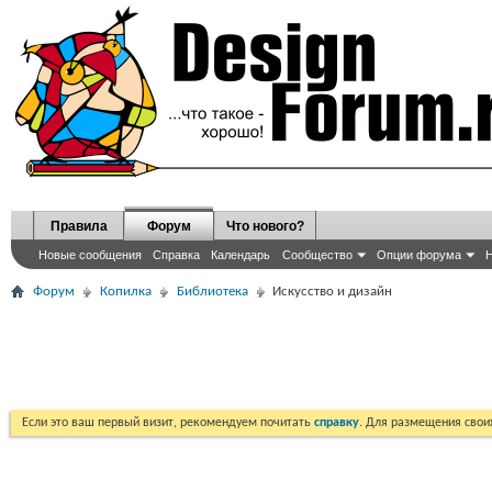
Правила
Форум
Что нового?
Новые сообщения
Справка
Календарь
Сообщество
Опции форума
Н
Форум
Копилка
Библиотека
Искусство и дизайн
Если это ваш первый визит, рекомендуем почитать
справку
. Для размещения сво