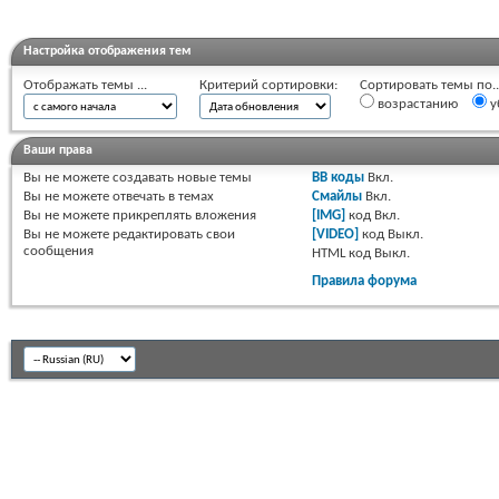
Настройка отображения тем
Отображать темы ...
Критерий сортировки:
Сортировать темы по..
возрастанию
у
Ваши права
Вы
не можете
создавать новые темы
BB коды
Вкл.
Вы
не можете
отвечать в темах
Смайлы
Вкл.
Вы
не можете
прикреплять вложения
[IMG]
код
Вкл.
Вы
не можете
редактировать свои
[VIDEO]
код
Выкл.
сообщения
HTML код
Выкл.
Правила форума