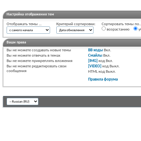
Настройка отображения тем
Отображать темы ...
Критерий сортировки:
Сортировать темы по..
возрастанию
у
Ваши права
Вы
не можете
создавать новые темы
BB коды
Вкл.
Вы
не можете
отвечать в темах
Смайлы
Вкл.
Вы
не можете
прикреплять вложения
[IMG]
код
Вкл.
Вы
не можете
редактировать свои
[VIDEO]
код
Выкл.
сообщения
HTML код
Выкл.
Правила форума