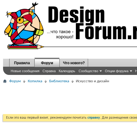
Правила
Форум
Что нового?
Новые сообщения
Справка
Календарь
Сообщество
Опции форума
Н
Форум
Копилка
Библиотека
Искусство и дизайн
Если это ваш первый визит, рекомендуем почитать
справку
. Для размещения сво