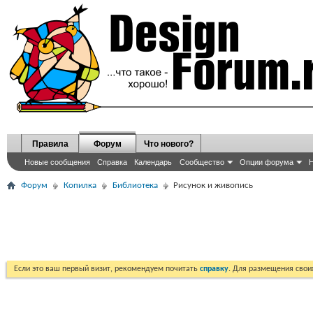
Правила
Форум
Что нового?
Новые сообщения
Справка
Календарь
Сообщество
Опции форума
Н
Форум
Копилка
Библиотека
Рисунок и живопись
Если это ваш первый визит, рекомендуем почитать
справку
. Для размещения сво